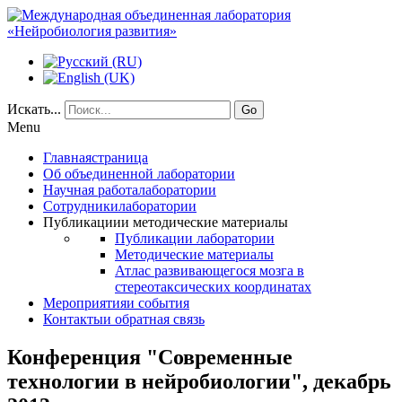
Искать...
Go
Menu
Главная
страница
Об объединенной
лаборатории
Научная работа
лаборатории
Сотрудники
лаборатории
Публикации
и методические материалы
Публикации лаборатории
Методические материалы
Атлас развивающегося мозга в
стереотаксических координатах
Мероприятия
и события
Контакты
и обратная связь
Конференция "Современные
технологии в нейробиологии", декабрь