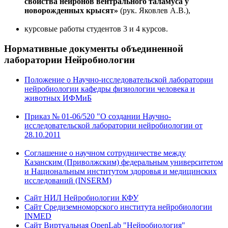
свойства нейронов вентрального таламуса у
новорожденных крысят»
(рук. Яковлев А.В.),
курсовые работы студентов 3 и 4 курсов.
Нормативные документы
объединенной
лаборатории Нейробиологии
Положение о Научно-исследовательской лаборатории
нейробиологии кафедры физиологии человека и
животных ИФМиБ
Приказ № 01-06/520 "О создании Научно-
исследовательской лаборатории нейробиологии от
28.10.2011
Соглашение о научном сотрудничестве между
Казанским (Приволжским) федеральным университетом
и Национальным институтом здоровья и медицинских
исследований (INSERM)
Сайт НИЛ Нейробиологии КФУ
Сайт Средиземноморского института нейробиологии
INMED
Сайт Виртуальная OpenLab "Нейробиология"