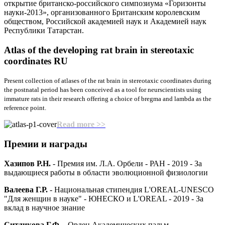
открытие британско-российского симпозиума «Горизонты
науки-2013», организованного Британским королевским
обществом, Российской академией наук и Академией наук
Республики Татарстан.
Atlas of the developing rat brain
in stereotaxic
coordinates RU
Present collection of atlases of the rat brain in stereotaxic coordinates during
the postnatal period has been conceived as a tool for neurscientists using
immature rats in their research offering a choice of bregma and lambda as the
reference point.
Read more >>
Премии
и награды
Хазипов Р.Н.
- Премия им. Л.А. Орбели - РАН - 2019 - За
выдающиеся работы в области эволюционной физиологии
Валеева Г.Р.
- Национальная стипендия L'OREAL-UNESCO
"Для женщин в науке" - ЮНЕСКО и L'OREAL - 2019 - За
вклад в научное знание
Ситдикова Г.Ф.
- Орден Академических пальм -