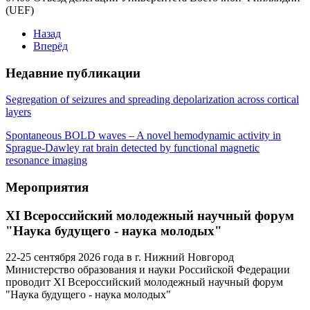
(UEF)
Назад
Вперёд
Недавние публикации
Segregation of seizures and spreading depolarization across cortical
layers
Spontaneous BOLD waves – A novel hemodynamic activity in
Sprague-Dawley rat brain detected by functional magnetic
resonance imaging
Мероприятия
XI Всероссийский молодежный научный форум
"Наука будущего - наука молодых"
22-25 сентября 2026 года в г. Нижний Новгород
Министерство образования и науки Российской Федерации
проводит XI Всероссийский молодежный научный форум
"Наука будущего - наука молодых"