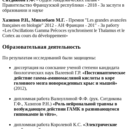
Правительство Французской республики - 2018 - За заслуги в
образовании и науке
Хазипов Р.Н., Минлебаев М.Г.
- Премия "Les grandes avancées
françaises en biologie" 2012 - АН Франции - 201" - За работу
«Les Oscillations Gamma Précoces synchronisent le Thalamus et le
Cortex au cours du développement»
Образовательная
деятельность
По результатам исследований были защищены:
диссертация на соискание ученой степени кандидата
биологических наук Валеевой Г.Р.
«Постсинаптическое
действие гамма-аминомасляной кислоты в коре
головного мозга новорожденных крыс и мышей»
(2012),
дипломная работа Валиуллиной Ф.Ф. (рук. Ситдикова
Г.Ф., Хазипов Р.Н.)
«Роль нейрональной травмы в
возбуждающем действии ГАМК в развивающемся
гиппокампе in vitro»
,
дипломная работа Королевой К.С.
«Электрические