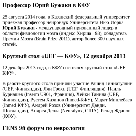
Профессор Юрий Бужаки в КФУ
25 августа 2014 года, в Казанский федеральный университет
приезжал профессор нейронаук Университета Нью-Йорка
Юрий Бужаки
- международный признанный лидер в
области физиологии мозга (индекс Хирша ‑ 93), обладатель
Премии Мозга (Brain Prize 2011), автор более 300 научных
статей.
Круглый стол «UEF — КФУ», 12 декабря 2013
12 декабря 2013 года, в КФУ состоялся круглый стол «UEF —
КФУ».
В работе круглого стола приняли участие Рашид Гиниатуллин
(UEF, Финляндия), Лли Грохн (UEF, Финляндия), Наиль
Бурнашев (Inserm U901, Франция), Хейки Танила (UEF,
Финляндия), Рустем Хазипов (Inmed-КФУ), Марат Минлебаев
(Inmed-КФУ), Андрей Розов (Университет Данди,
Шотландия), Андрея Делла (Neuralynx, США), Ренад Жданов
(КФУ).
FENS 9й форум по неврологии